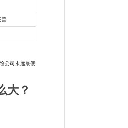
完善
险公司永远最便
么大？