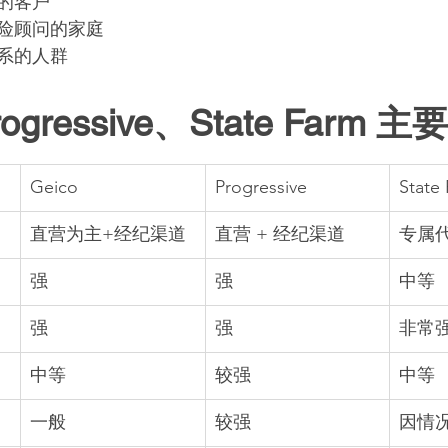
的客户
险顾问的家庭
系的人群
rogressive、State Farm 
Geico
Progressive
State
直营为主+经纪渠道
直营 + 经纪渠道
专属
强
强
中等
强
强
非常
中等
较强
中等
一般
较强
因情