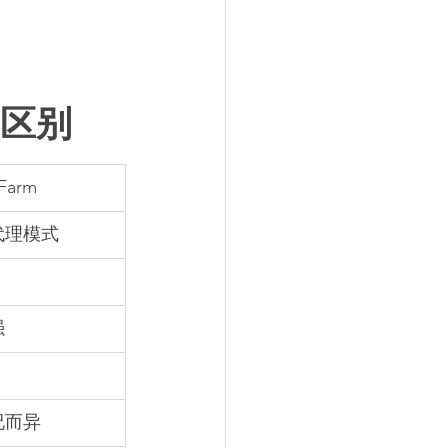
主要区别
 Farm
代理模式
强
况而异