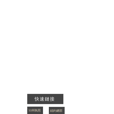
快速鏈接
50州執照
紐約總部