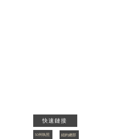
快速鏈接
50州執照
紐約總部